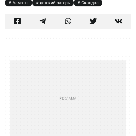
Алматы
детский лагерь
Скандал