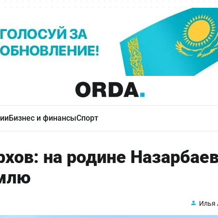
ии
Бизнес и финансы
Спорт
рхов: на родине Назарбае
емлю
Илья 