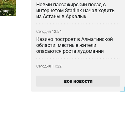
Новый пассажирский поезд с
интернетом Starlink начал ходить
m/maps
из Астаны в Аркалык
Сегодня 12:54
Казино построят в Алматинской
области: местные жители
опасаются роста лудомании
Сегодня 11:22
«Как 50 таблеток оказались в
камере?»: мать умершей в ИВС
все новости
девушки отреагировала на
освобождение сотрудника
Сегодня 10:30
Фонтаны Алматы не дождались
лета: почему городские объекты
снова не работают