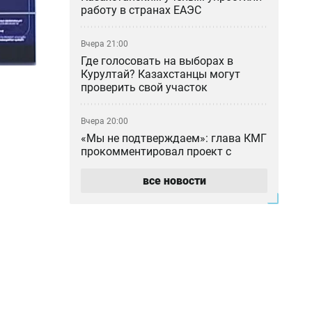
работу в странах ЕАЭС
Вчера 21:00
Где голосовать на выборах в
Курултай? Казахстанцы могут
проверить свой участок
Вчера 20:00
«Мы не подтверждаем»: глава КМГ
прокомментировал проект с
ExxonMobil на 80 млрд долларов
все новости
Вчера 18:42
Общественными работами
наказали мужчину в Алматинской
области за сталкинг
Вчера 17:42
Семья Нурай Серикбай
потребовала более 10 млрд тенге: