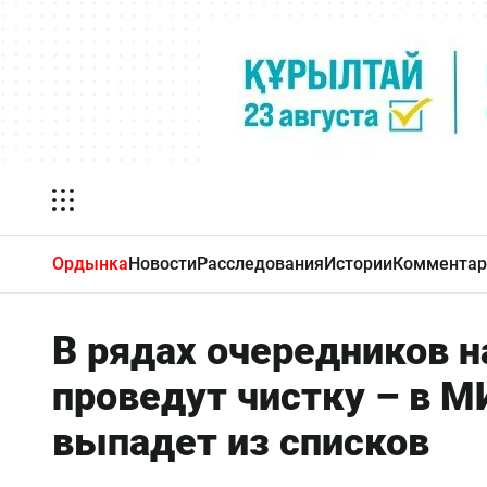
Ордынка
Новости
Расследования
Истории
Комментар
В рядах очередников н
проведут чистку – в М
выпадет из списков