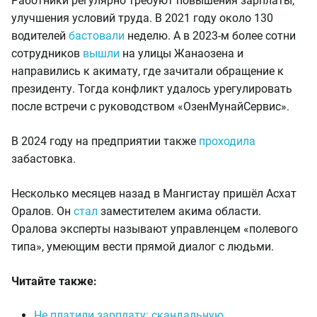
Работники регулярно требуют повышения зарплаты,
улучшения условий труда. В 2021 году около 130
водителей
бастовали
неделю. А в 2023-м более сотни
сотрудников
вышли
на улицы Жанаозена и
направились к акимату, где зачитали обращение к
президенту. Тогда конфликт удалось урегулировать
после встречи с руководством «ОзенМунайСервис».
В 2024 году на предприятии также
проходила
забастовка.
Несколько месяцев назад в Мангистау пришёл Асхат
Оралов. Он
стал
заместителем акима области.
Оралова эксперты называют управленцем «полевого
типа», умеющим вести прямой диалог с людьми.
Читайте также:
Не платили зарплату: скандальную