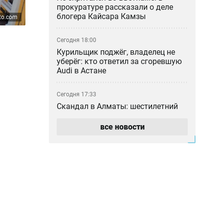
прокуратуре рассказали о деле
блогера Кайсара Камзы
to.com
Сегодня 18:00
Курильщик поджёг, владелец не
уберёг: кто ответил за сгоревшую
Audi в Астане
Сегодня 17:33
Скандал в Алматы: шестилетний
особенный ребёнок сбежал из
центра реабилитации и потерялся
все новости
Сегодня 17:17
Пакет акций ERG всё-таки перешёл
в собственность «Самрук-Казына»
Сегодня 16:35
В частном детсаду Атырау
годовалого ребёнка могли