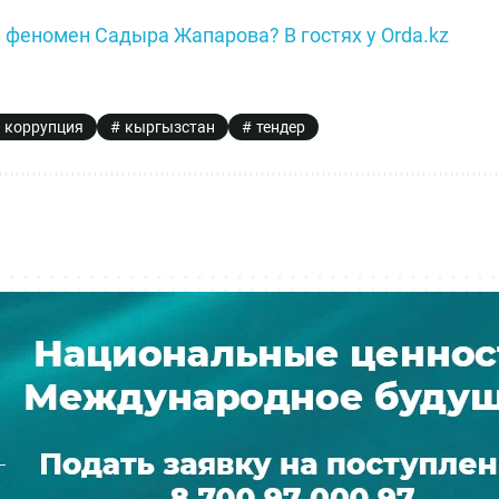
 феномен Садыра Жапарова? В гостях у Orda.kz
коррупция
кыргызстан
тендер