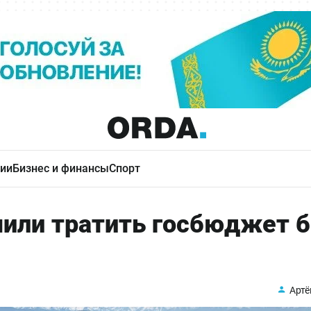
ии
Бизнес и финансы
Спорт
или тратить госбюджет б
Артё