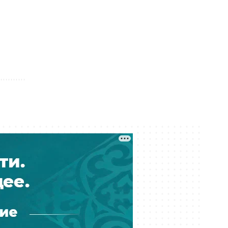
Сегодня 10:59
Обещал квартиру на Кипре:
Интерпол вернул в Казахстан
подозреваемого в мошенничестве
Сегодня 10:27
К чему придёт суд? Астанчанка
требует компенсацию за
утонувшую во время ливня
иномарку
Сегодня 10:17
Почти 180 млрд тенге за полгода:
почему казахстанцы всё больше
тратят на ремонт авто
Сегодня 09:46
Блогер-миллионник Кайсар Камза
летит домой под конвоем