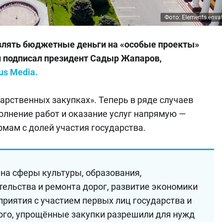
Фото: Elements.enva
влять бюджетные деньги на «особые проекты»
н подписал президент Садыр Жапаров,
us Media.
арственных закупках». Теперь в ряде случаев
олнение работ и оказание услуг напрямую —
мам с долей участия государства.
на сферы культуры, образования,
тельства и ремонта дорог, развитие экономики
приятия с участием первых лиц государства и
ого, упрощённые закупки разрешили для нужд