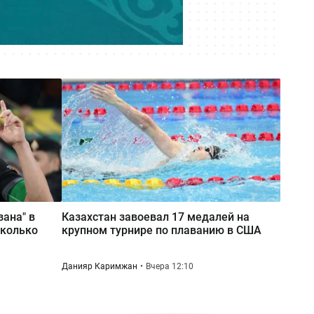
Сегодня 08:59
Прикладная криптография и
нейросети: как будут изучать ИИ в
казахстанских школах
зана" в
Казахстан завоевал 17 медалей на
сколько
крупном турнире по плаванию в США
Данияр Каримжан
Вчера 12:10