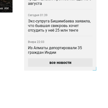
августа
ия: ИИ
Сегодня 01:39
Экс-супруга Бишимбаева заявила,
что бывшая свекровь хочет
отсудить у неё 25 млн тенге
Вчера 22:03
Из Алматы депортировали 35
граждан Индии
все новости
Вчера 21:03
Более трёх млн тенге ушли со
спецсчета родственникам
судебного исполнителя
Вчера 20:04
В Астане в 2027 году выберут
президента УЕФА