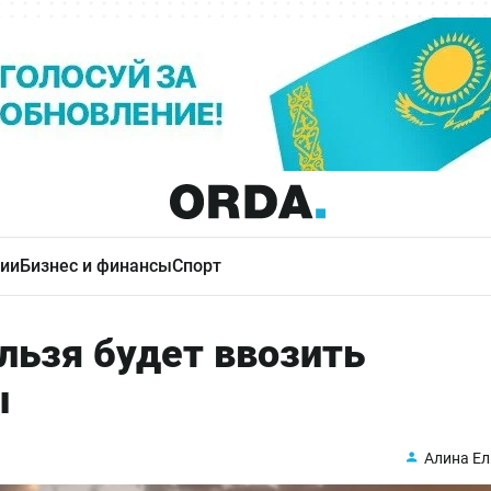
ии
Бизнес и финансы
Спорт
льзя будет ввозить
ы
Алина Ел