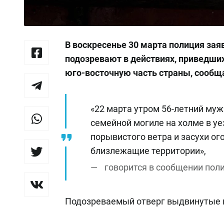
В воскресенье 30 марта полиция зая
подозревают в действиях, приведш
юго-восточную часть страны, сооб
«22 марта утром 56-летний му
семейной могиле на холме в у
порывистого ветра и засухи ог
близлежащие территории»,
говорится в сообщении пол
Подозреваемый отверг выдвинутые п