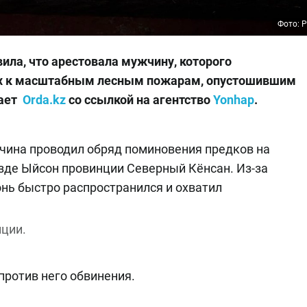
Фото: P
вила, что арестовала мужчину, которого
их к масштабным лесным пожарам, опустошившим
щает
Orda.kz
со ссылкой на агентство
Yonhap
.
жчина проводил обряд поминовения предков на
езде Ыйсон провинции Северный Кёнсан. Из-за
онь быстро распространился и охватил
иции.
ротив него обвинения.