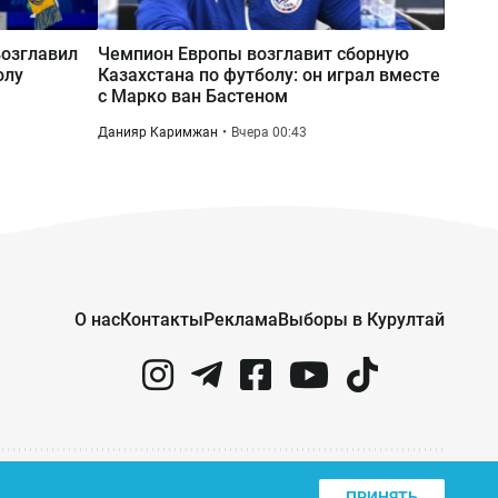
родственников, учителей и
одноклассников
возглавил
Чемпион Европы возглавит сборную
олу
Казахстана по футболу: он играл вместе
с Марко ван Бастеном
Вчера 12:15
Серный конфликт: ExxonMobil
Данияр Каримжан
Вчера 00:43
предложила Казахстану проект на
$80 млрд в обмен на закрытие
споров
О нас
Контакты
Реклама
Выборы в Курултай
ПРИНЯТЬ