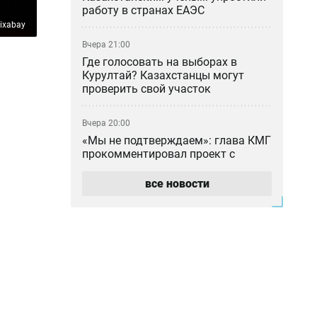
работу в странах ЕАЭС
ixabay
Вчера 21:00
Где голосовать на выборах в
Курултай? Казахстанцы могут
проверить свой участок
Вчера 20:00
«Мы не подтверждаем»: глава КМГ
прокомментировал проект с
ExxonMobil на 80 млрд долларов
все новости
Вчера 18:42
Общественными работами
наказали мужчину в Алматинской
области за сталкинг
Вчера 17:42
Семья Нурай Серикбай
потребовала более 10 млрд тенге: