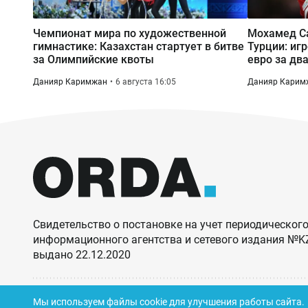
Чемпионат мира по художественной
Мохамед Са
гимнастике: Казахстан стартует в битве
Турции: иг
за Олимпийские квоты
евро за два
Данияр Каримжан
6 августа 16:05
Данияр Карим
Свидетельство о постановке на учет периодического
информационного агентства и сетевого издания №
выдано 22.12.2020
Мы используем файлы cookie для улучшения работы сайта.
© ORDA,
2026
.
Правила использования материалов