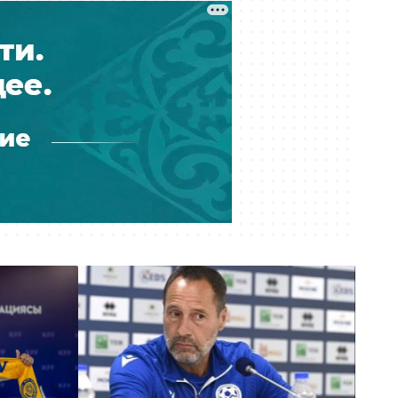
пообещал не сносить скандально
известный объект
Вчера 14:00
Ожидаемая перестановка:
Атырауский НПЗ возглавил
Муратжан Мусайбеков
Вчера 13:10
Операторов связи в Казахстане
заставили учитывать риски сбоев
и подмены номеров
Вчера 12:41
Чемпион Евро-88 будет
тренировать сборную Казахстана
по футболу
Вчера 12:40
В престижной школе Таиланда
школьник застрелил