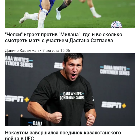
"Челси" играет против "Милана": где и во сколько
смотреть матч с участием Дастана Сатпаева
Данияр Каримжан
7 августа 15:06
Нокаутом завершился поединок казахстанского
бойца в UFC