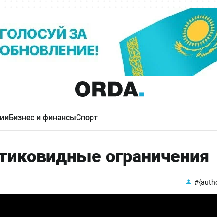
ии
Бизнес и финансы
Спорт
нтиковидные ограничения
#{auth