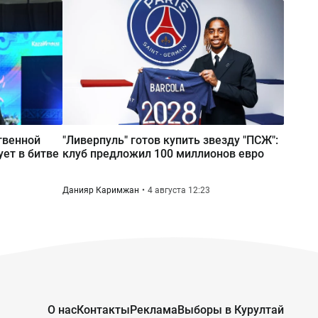
Вчера 20:04
В Астане в 2027 году выберут
президента УЕФА
твенной
"Ливерпуль" готов купить звезду "ПСЖ":
ует в битве
клуб предложил 100 миллионов евро
Данияр Каримжан
4 августа 12:23
О нас
Контакты
Реклама
Выборы в Курултай