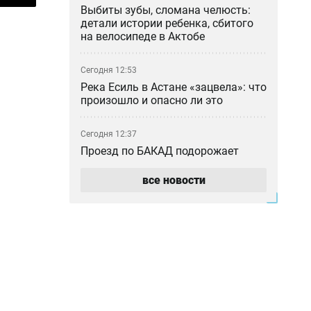
Выбиты зубы, сломана челюсть:
детали истории ребенка, сбитого
на велосипеде в Актобе
Сегодня 12:53
Река Есиль в Астане «зацвела»: что
произошло и опасно ли это
Сегодня 12:37
Проезд по БАКАД подорожает
вдвое с 10 августа 2026 года
все новости
Сегодня 12:36
В Алматы меняют правила
парковки: за что теперь придётся
платить водителям
Сегодня 11:18
Получила 9 миллионов, а должна
26: как ростовщик из Костаная