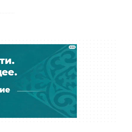
«Агропродукта»
Сегодня 06:27
Град и шквал: прогноз погоды на 6
августа
Сегодня 01:39
Экс-супруга Бишимбаева заявила,
что бывшая свекровь хочет
отсудить у неё 25 млн тенге
Вчера 22:03
Из Алматы депортировали 35
граждан Индии
Вчера 21:03
Более трёх млн тенге ушли со
спецсчета родственникам
судебного исполнителя