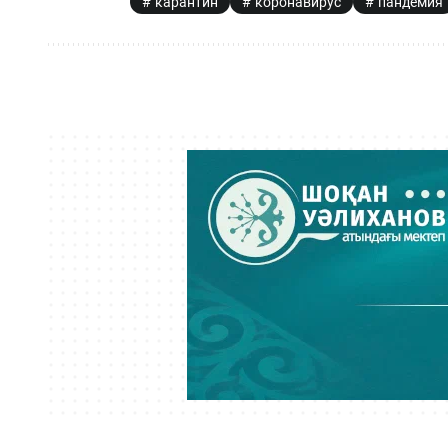
карантин
коронавирус
пандемия