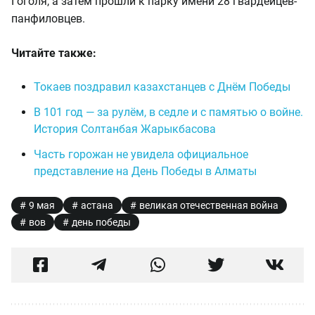
Гоголя, а затем прошли к парку имени 28 гвардейцев-
панфиловцев.
Читайте также:
Токаев поздравил казахстанцев с Днём Победы
В 101 год — за рулём, в седле и с памятью о войне.
История Солтанбая Жарыкбасова
Часть горожан не увидела официальное
представление на День Победы в Алматы
9 мая
астана
великая отечественная война
вов
день победы