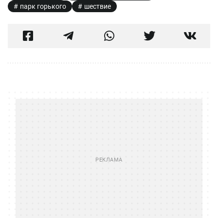
парк горького
шествие