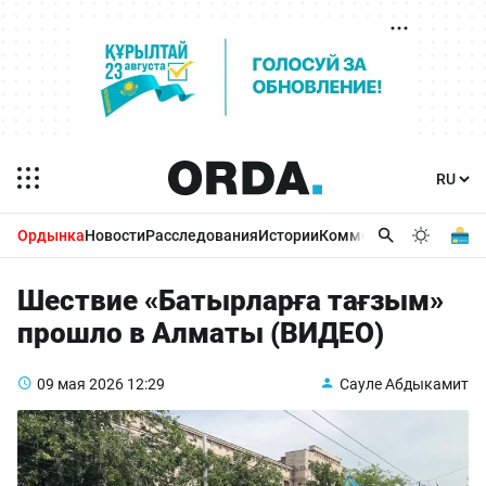
Ордынка
Новости
Расследования
Истории
Комментарии
Бизнес 
Шествие «Батырларға тағзым»
прошло в Алматы (ВИДЕО)
09 мая 2026
12:29
Сауле Абдыкамит