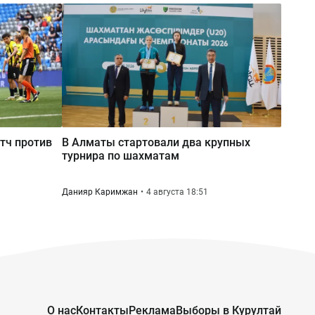
Мировые звёзды «критикуют»
Казахстан: в соцсетях
распространили новую волну
дипфейков
атч против
В Алматы стартовали два крупных
турнира по шахматам
Данияр Каримжан
4 августа 18:51
О нас
Контакты
Реклама
Выборы в Курултай