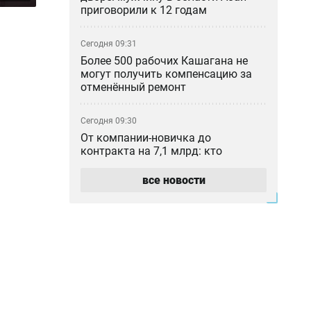
приговорили к 12 годам
Сегодня 09:31
Более 500 рабочих Кашагана не
могут получить компенсацию за
отменённый ремонт
Сегодня 09:30
От компании-новичка до
контракта на 7,1 млрд: кто
занимается озеленением Актау
все новости
Сегодня 08:30
Кадровый голод в сельской
медицине: почему 94 %
укомплектованности не спасают
пациентов
Сегодня 08:18
Трамп закрыл лазейку для