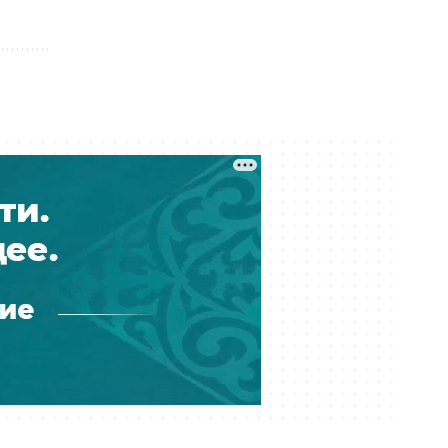
Вчера 17:33
Скандал в Алматы: шестилетний
особенный ребёнок сбежал из
центра реабилитации и потерялся
Вчера 17:17
Пакет акций ERG всё-таки перешёл
в собственность «Самрук-Казына»
Вчера 16:35
В частном детсаду Атырау
годовалого ребёнка могли
подвергнуть насилию
Вчера 15:43
Государственный пакет ERG
передали «Самрук-Казыне» —
экономист
Вчера 15:00