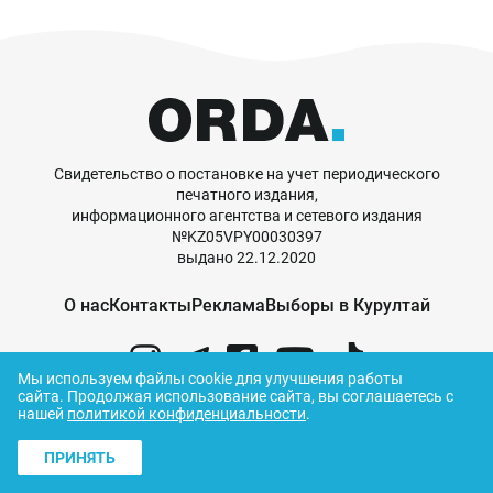
Свидетельство о постановке на учет периодического
печатного издания,
информационного агентства и сетевого издания
№KZ05VPY00030397
выдано 22.12.2020
О нас
Контакты
Реклама
Выборы в Курултай
Мы используем файлы cookie для улучшения работы
сайта.
Продолжая использование сайта, вы соглашаетесь с
нашей
политикой конфиденциальности
.
© ORDA,
2026
.
Правила использования
ПРИНЯТЬ
материалов