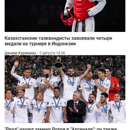
Казахстанские таэквондисты завоевали четыре
медали на турнире в Индонезии
Данияр Каримжан
7 августа 14:38
"Реал" нашел замену Родри в "Арсенале": он также