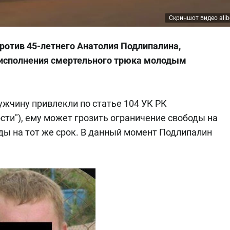
Скриншот видео alib
ротив 45-летнего Анатолия Подлипалина,
 исполнения смертельного трюка молодым
жчину привлекли по статье 104 УК РК
сти"), ему может грозить ограничение свободы на
оды на тот же срок. В данный момент Подлипалин