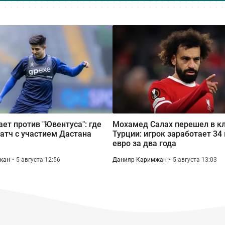
ает против "Ювентуса": где
Мохамед Салах перешел в кл
атч с участием Дастана
Турции: игрок заработает 34
евро за два года
жан
5 августа 12:56
Данияр Каримжан
5 августа 13:03