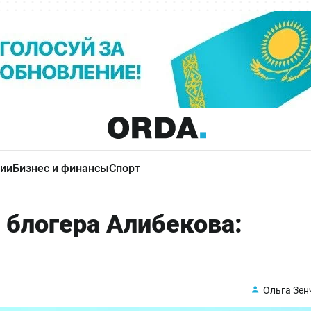
ии
Бизнес и финансы
Спорт
i блогера Алибекова:
Ольга Зен