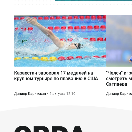
Казахстан завоевал 17 медалей на
"Челси" игр
крупном турнире по плаванию в США
смотреть м
Сатпаева
Данияр Каримжан
5 августа 12:10
Данияр Карим