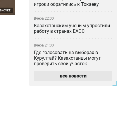
игроки обратились к Токаеву
ekovkz
Вчера 22:00
Казахстанским учёным упростили
работу в странах ЕАЭС
Вчера 21:00
Где голосовать на выборах в
Курултай? Казахстанцы могут
проверить свой участок
все новости
Вчера 20:00
«Мы не подтверждаем»: глава КМГ
прокомментировал проект с
ExxonMobil на 80 млрд долларов
Вчера 18:42
Общественными работами
наказали мужчину в Алматинской
области за сталкинг