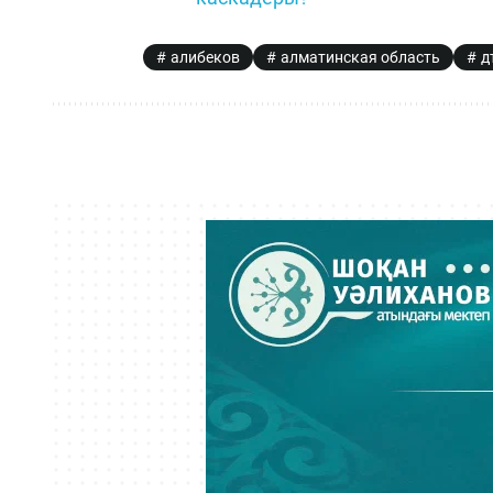
алибеков
алматинская область
д