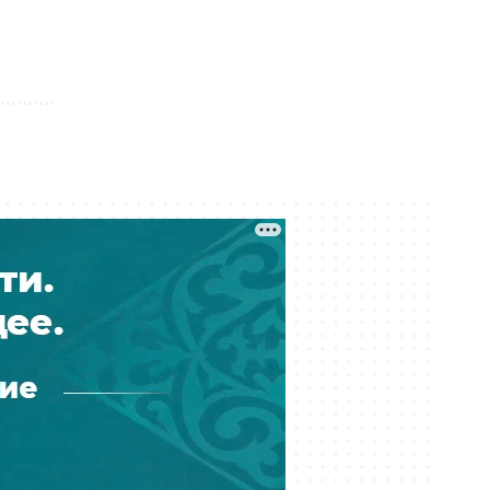
Вчера 12:40
В престижной школе Таиланда
школьник застрелил
родственников, учителей и
одноклассников