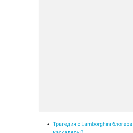
Трагедия с Lamborghini блогер
каскадеры?