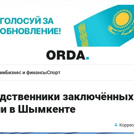
ии
Бизнес и финансы
Спорт
родственники заключённых
нии в Шымкенте
Коррес