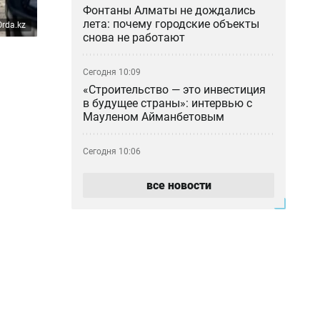
Фонтаны Алматы не дождались
лета: почему городские объекты
Orda.kz
снова не работают
Сегодня 10:09
«Строительство — это инвестиция
в будущее страны»: интервью с
Мауленом Айманбетовым
Сегодня 10:06
Госгрант не достался: какие ещё
варианты учиться бесплатно есть
все новости
у абитуриентов Казахстана
Сегодня 09:00
Тридцать лет с печками: почему 17
домов в Молодёжном так и не
подключили к центральному
отоплению