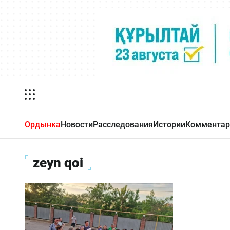
Ордынка
Новости
Расследования
Истории
Комментар
zeyn qoi