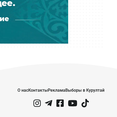
Вчера 17:40
Почти 600 квартир возвели для
очередников в алматинском
микрорайоне Калкаман-2
Вчера 17:30
Более 20 членов ОПГ осудили за
мошенничество с кредитами на
два млрд тенге
Вчера 17:30
Град с яйцо и упавшие на авто
деревья: улицы Усть-Каменогорска
вновь затопило
О нас
Контакты
Реклама
Выборы в Курултай
Вчера 17:00
В Казахстане меняют требования к
камерам: минимум — HD и запись
на 30 суток