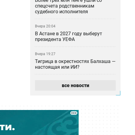
Более трёх млн тенге ушли со
спецсчета родственникам
судебного исполнителя
Вчера 20:04
В Астане в 2027 году выберут
президента УЕФА
Вчера 19:27
Тигрица в окрестностях Балхаша —
настоящая или ИИ?
Вчера 18:46
все новости
«Казахмыс» приступил к
строительству самого глубокого
шахтного ствола в Казахстане
Вчера 18:37
Азиатский клещ научился
размножаться бесполым путём —
учёные