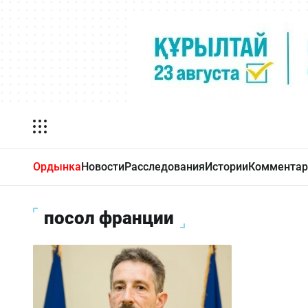
Ордынка
Новости
Расследования
Истории
Комментар
посол франции