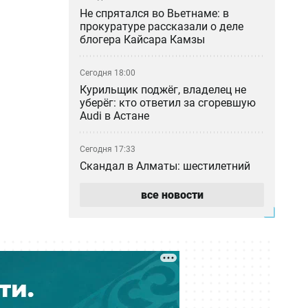
Не спрятался во Вьетнаме: в
прокуратуре рассказали о деле
блогера Кайсара Камзы
Сегодня 18:00
Курильщик поджёг, владелец не
уберёг: кто ответил за сгоревшую
Audi в Астане
Сегодня 17:33
Скандал в Алматы: шестилетний
особенный ребёнок сбежал из
центра реабилитации и потерялся
все новости
Сегодня 17:17
Пакет акций ERG всё-таки перешёл
в собственность «Самрук-Казына»
Сегодня 16:35
В частном детсаду Атырау