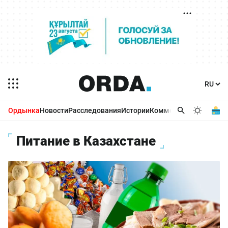
Ордынка
Новости
Расследования
Истории
Комментарии
Бизнес 
Питание в Казахстане