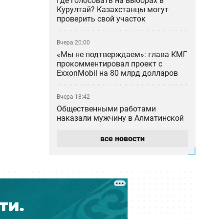
Где голосовать на выборах в
Курултай? Казахстанцы могут
проверить свой участок
Вчера 20:00
«Мы не подтверждаем»: глава КМГ
прокомментировал проект с
ExxonMobil на 80 млрд долларов
Вчера 18:42
Общественными работами
наказали мужчину в Алматинской
области за сталкинг
все новости
Вчера 17:42
Семья Нурай Серикбай
потребовала более 10 млрд тенге:
как развивается резонансное дело
Вчера 17:40
Две трагедии за два дня: