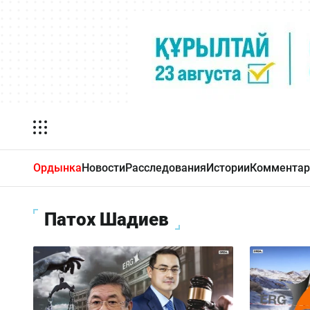
Ордынка
Новости
Расследования
Истории
Комментар
Патох Шадиев