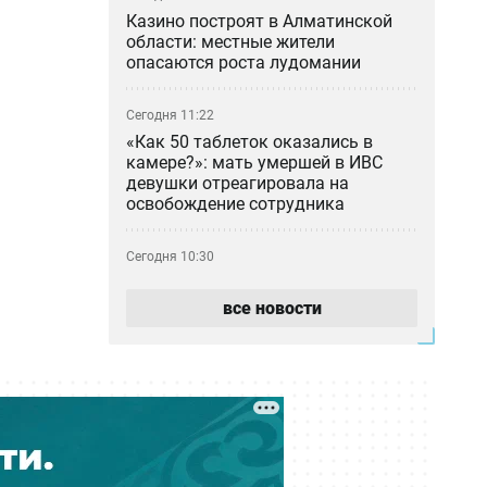
Казино построят в Алматинской
области: местные жители
опасаются роста лудомании
Сегодня 11:22
«Как 50 таблеток оказались в
камере?»: мать умершей в ИВС
девушки отреагировала на
освобождение сотрудника
Сегодня 10:30
Фонтаны Алматы не дождались
лета: почему городские объекты
все новости
снова не работают
Сегодня 10:09
«Строительство — это инвестиция
в будущее страны»: интервью с
Мауленом Айманбетовым