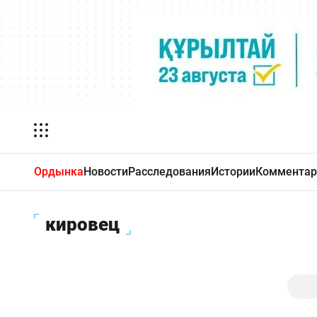
Ордынка
Новости
Расследования
Истории
Комментар
кировец