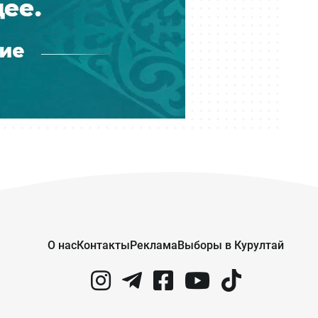
Сегодня 10:06
Госгрант не достался: какие ещё
варианты учиться бесплатно есть
у абитуриентов Казахстана
Сегодня 09:00
Тридцать лет с печками: почему 17
домов в Молодёжном так и не
подключили к центральному
отоплению
Сегодня 07:56
Ждали 15 лет, а живут без газа:
новосёлы в Актобе пожаловались
на квартиры по госпрограмме
О нас
Контакты
Реклама
Выборы в Курултай
Сегодня 07:00
Снова жарко — прогноз погоды
на 8 августа