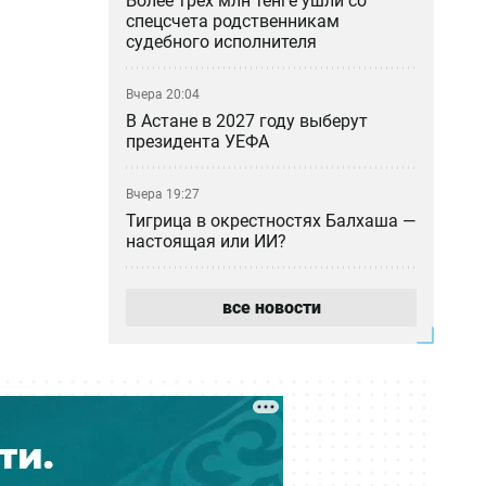
Более трёх млн тенге ушли со
спецсчета родственникам
судебного исполнителя
Вчера 20:04
В Астане в 2027 году выберут
президента УЕФА
Вчера 19:27
Тигрица в окрестностях Балхаша —
настоящая или ИИ?
Вчера 18:46
все новости
«Казахмыс» приступил к
строительству самого глубокого
шахтного ствола в Казахстане
Вчера 18:37
Азиатский клещ научился
размножаться бесполым путём —
учёные