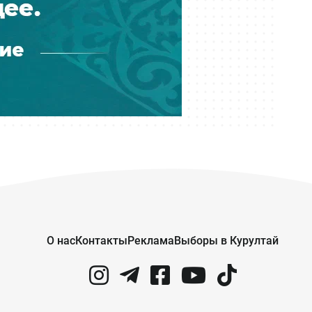
Вчера 17:40
Почти 600 квартир возвели для
очередников в алматинском
микрорайоне Калкаман-2
Вчера 17:30
Более 20 членов ОПГ осудили за
мошенничество с кредитами на
два млрд тенге
Вчера 17:30
Град с яйцо и упавшие на авто
деревья: улицы Усть-Каменогорска
вновь затопило
О нас
Контакты
Реклама
Выборы в Курултай
Вчера 17:00
В Казахстане меняют требования к
камерам: минимум — HD и запись
на 30 суток