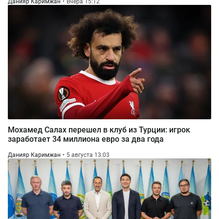
Данияр Каримжан
Вчера 15:12
Мохамед Салах перешел в клуб из Турции: игрок
заработает 34 миллиона евро за два года
Данияр Каримжан
5 августа 13:03