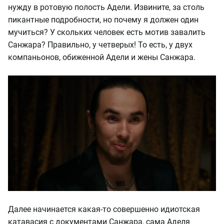
нужду в ротовую полость Адели. Извините, за столь
пикантные подробности, но почему я должен один
мучиться? У скольких человек есть мотив завалить
Санжара? Правильно, у четверых! То есть, у двух
компаньонов, обиженной Адели и жены Санжара.
Далее начинается какая-то совершенно идиотская
катавасия с документами Санжара, сама Аделя