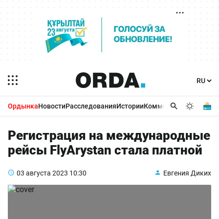
Ордынка
Новости
Расследования
Истории
Комментарии
Бизнес 
Регистрация на международные
рейсы FlyArystan стала платной
03 августа 2023
10:30
Евгения Диких