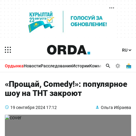
Ордынка
Новости
Расследования
Истории
Комментарии
Бизнес 
«Прощай, Comedy!»: популярное
шоу на ТНТ закроют
19 сентября 2024
17:12
Ольга Ибраева