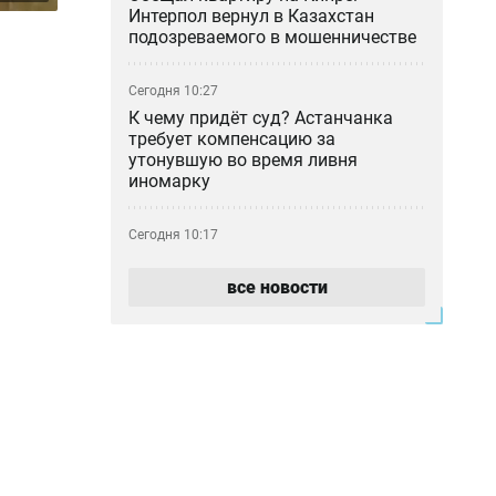
Интерпол вернул в Казахстан
подозреваемого в мошенничестве
Сегодня 10:27
К чему придёт суд? Астанчанка
требует компенсацию за
утонувшую во время ливня
иномарку
Сегодня 10:17
Почти 180 млрд тенге за полгода:
почему казахстанцы всё больше
все новости
тратят на ремонт авто
Сегодня 09:46
Блогер-миллионник Кайсар Камза
летит домой под конвоем
Сегодня 08:59
Прикладная криптография и