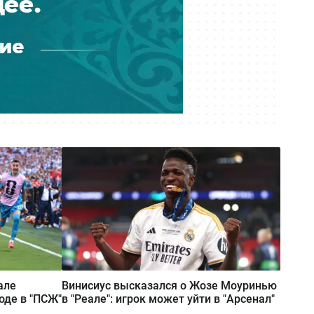
«Казахмыс» приступил к
строительству самого глубокого
шахтного ствола в Казахстане
Вчера 18:37
Азиатский клещ научился
размножаться бесполым путём —
учёные
Вчера 17:40
Почти 600 квартир возвели для
очередников в алматинском
микрорайоне Калкаман-2
Вчера 17:30
Более 20 членов ОПГ осудили за
мошенничество с кредитами на
два млрд тенге
але
Винисиус высказался о Жозе Моуринью
оде в "ПСЖ"
в "Реале": игрок может уйти в "Арсенал"
Вчера 17:30