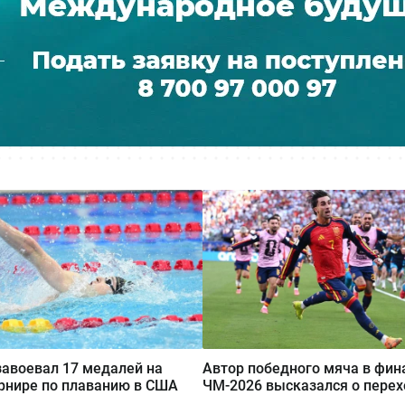
завоевал 17 медалей на
Автор победного мяча в фин
рнире по плаванию в США
ЧМ-2026 высказался о перех