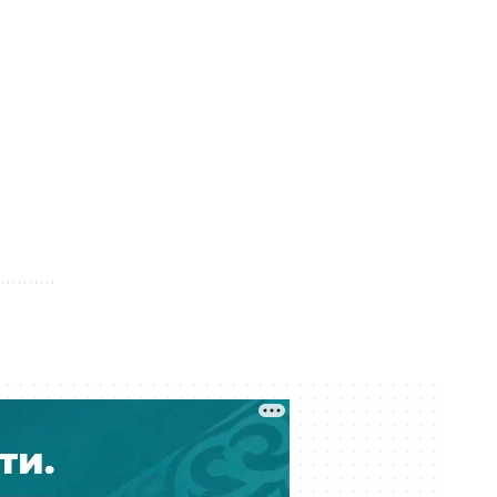
отсудить у неё 25 млн тенге
Вчера 22:03
Из Алматы депортировали 35
граждан Индии
Вчера 21:03
Более трёх млн тенге ушли со
спецсчета родственникам
судебного исполнителя
Вчера 20:04
В Астане в 2027 году выберут
президента УЕФА
Вчера 19:27
Тигрица в окрестностях Балхаша —
настоящая или ИИ?
Вчера 18:46