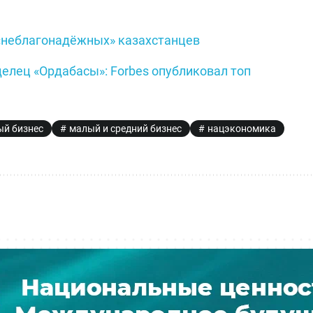
«неблагонадёжных» казахстанцев
делец «Ордабасы»: Forbes опубликовал топ
й бизнес
малый и средний бизнес
нацэкономика