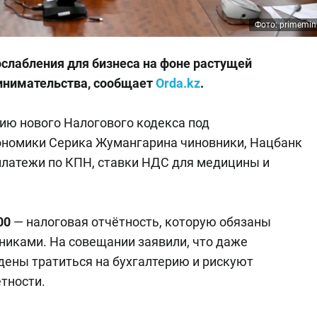
Фото: primemini
ослабления для бизнеса на фоне растущей
ринимательства, сообщает
Orda.kz
.
ию нового Налогового кодекса под
ономики Серика Жумангарина чиновники, Нацбанк
латежи по КПН, ставки НДС для медицины и
00
— налоговая отчётность, которую обязаны
никами. На совещании заявили, что даже
ены тратиться на бухгалтерию и рискуют
тности.