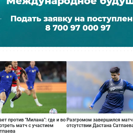
ает против "Милана": где и во
Разгромом завершился матч 
отреть матч с участием
отсутствии Дастана Сатпаев
тпаева