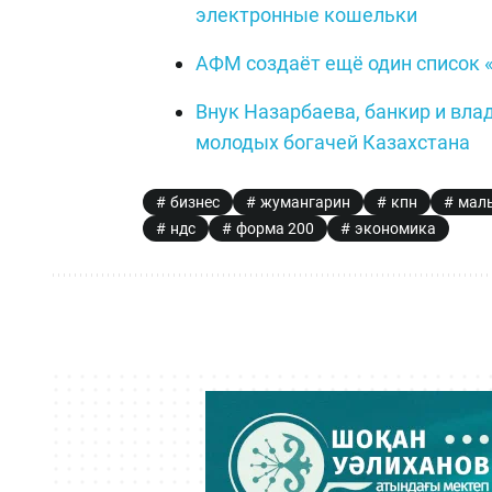
электронные кошельки
АФМ создаёт ещё один список 
Внук Назарбаева, банкир и вла
молодых богачей Казахстана
бизнес
жумангарин
кпн
малы
ндс
форма 200
экономика