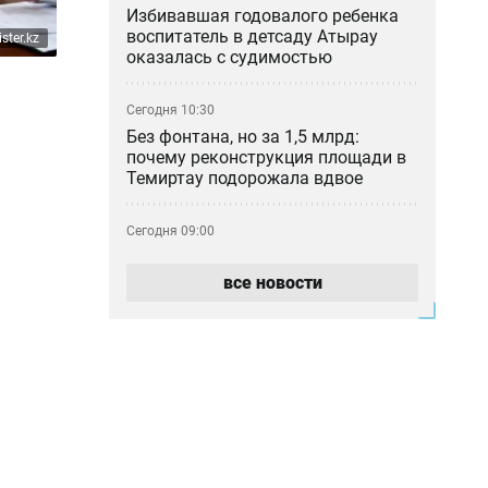
Избивавшая годовалого ребенка
воспитатель в детсаду Атырау
ster.kz
оказалась с судимостью
Сегодня 10:30
Без фонтана, но за 1,5 млрд:
почему реконструкция площади в
Темиртау подорожала вдвое
Сегодня 09:00
Бешбармак на ночь: кому можно
ужинать тяжёлой пищей без вреда
все новости
здоровью
Сегодня 06:35
Жарко и сухо: прогноз погоды на 9
августа
Вчера 23:33
Смерть подростка из