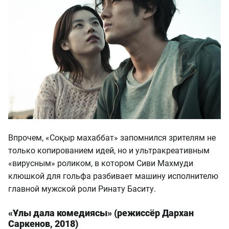
Впрочем, «Соқыр махаббат» запомнился зрителям не
только копированием идей, но и ультракреативным
«вирусным» роликом, в котором Сиви Махмуди
клюшкой для гольфа разбивает машину исполнителю
главной мужской роли Ринату Баситу.
«Ұлы дала комедиясы» (режиссёр Дархан
Саркенов, 2018)