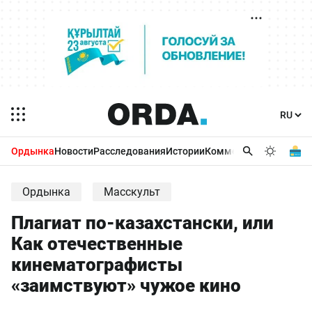
Ордынка
Новости
Расследования
Истории
Комментарии
Бизнес 
Ордынка
Масскульт
Плагиат по-казахстански, или
Как отечественные
кинематографисты
«заимствуют» чужое кино