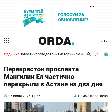
Ордынка
Новости
Расследования
Истории
Комментарии
Бизнес 
Перекресток проспекта
Мангилик Ел частично
перекрыли в Астане на два дня
05 июля 2026
17:27
Римма Каратаева