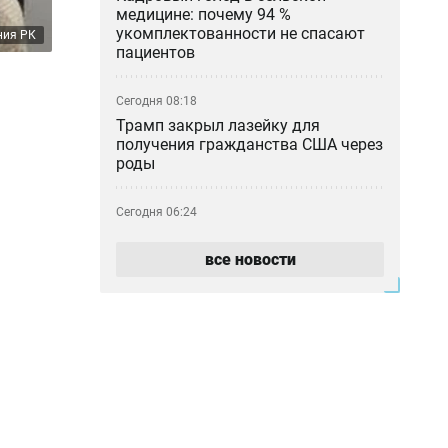
медицине: почему 94 %
укомплектованности не спасают
ния РК
пациентов
Сегодня 08:18
Трамп закрыл лазейку для
получения гражданства США через
роды
Сегодня 06:24
Жара и ветер — прогноз погоды на
7 августа
все новости
Сегодня 00:34
В Казахстане за день произошло
10 лесных пожаров
Вчера 22:22
Вместо восстановления — военный
объект: первый контракт «Совет