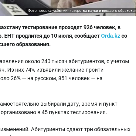
Фото пресс-службы министерства науки и высшего образова
захстану тестирование проходят 926 человек, в
в. ЕНТ продлится до 10 июля, сообщает
Orda.kz
со
сшего образования.
аявления около 240 тысяч абитуриентов, с учетом
яч. Из них 74% изъявили желание пройти
оло 26% — на русском, 851 человек — на
амостоятельно выбирали дату, время и пункт
организовано в 45 пунктах тестирования.
з изменений. Абитуриенты сдают три обязательных