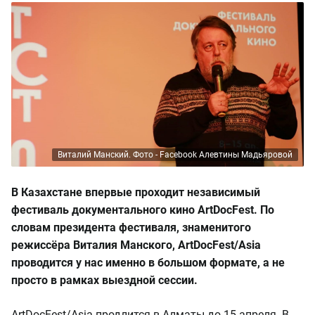
Виталий Манский. Фото - Facebook Алевтины Мадьяровой
В Казахстане впервые проходит независимый
фестиваль документального кино ArtDocFest. По
словам президента фестиваля, знаменитого
режиссёра Виталия Манского, ArtDocFest/Asia
проводится у нас именно в большом формате, а не
просто в рамках выездной сессии.
ArtDocFest/Asia продлится в Алматы до 15 апреля. В