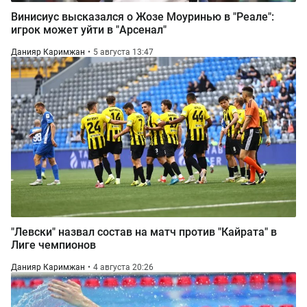
Винисиус высказался о Жозе Моуринью в "Реале":
игрок может уйти в "Арсенал"
Данияр Каримжан
5 августа 13:47
"Левски" назвал состав на матч против "Кайрата" в
Лиге чемпионов
Данияр Каримжан
4 августа 20:26