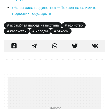
«Наша сила в единстве» — Токаев на саммите
тюркских государств
ассамблея народа казахстана
единство
казахстан
народы
этносы