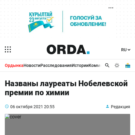
Ордынка
Новости
Расследования
Истории
Комментарии
Бизнес 
Названы лауреаты Нобелевской
премии по химии
06 октября 2021
20:55
Редакция