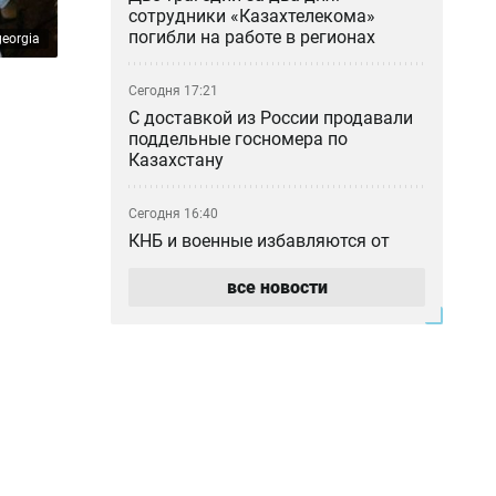
сотрудники «Казахтелекома»
погибли на работе в регионах
eorgia
Сегодня 17:21
С доставкой из России продавали
поддельные госномера по
Казахстану
Сегодня 16:40
КНБ и военные избавляются от
бесполезных бронежилетов,
противогазов и портретов
все новости
Назарбаева
Сегодня 16:15
Бывший рынок Кайрата
Сатыбалды «Байсат» в Алматы
продали за миллиарды тенге
Сегодня 15:45