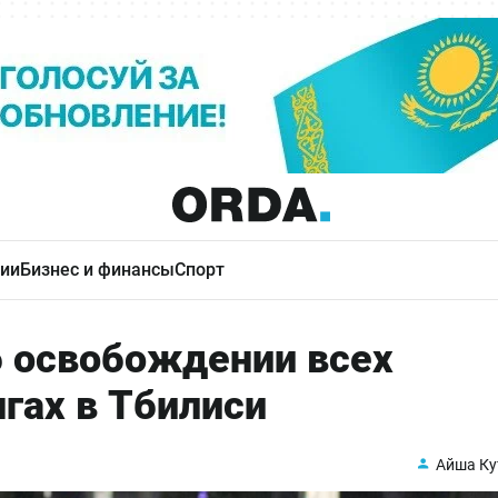
ии
Бизнес и финансы
Спорт
б освобождении всех
гах в Тбилиси
Айша Ку