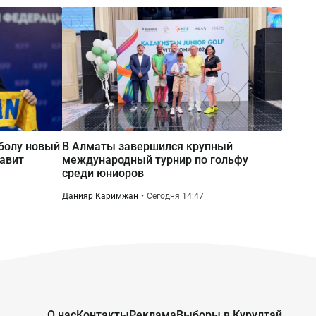
Отец инвестбанкира выкупил
российскую МФО
Сегодня 11:36
Выставка «Город и время»: билет в
счастливое детство
тболу новый
В Алматы завершился крупный
авит
международный турнир по гольфу
среди юниоров
Данияр Каримжан
Сегодня 14:47
О нас
Контакты
Реклама
Выборы в Курултай