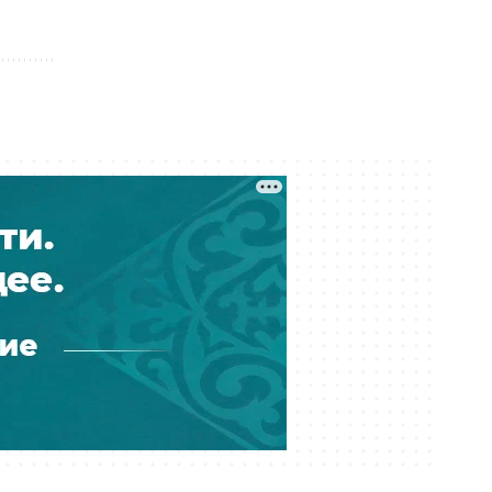
Серный конфликт: ExxonMobil
предложила Казахстану проект на
$80 млрд в обмен на закрытие
споров
Сегодня 12:14
Выше 40 по всей стране: Казахстан
накроет жара с 8 по 10 августа
Сегодня 12:10
Прокуроры просят смягчить
приговор журналистке Александре
Алёховой
Сегодня 12:00
В Текели взялись за
разваливающиеся очистные: во
сколько оценили реконструкцию
Сегодня 11:40