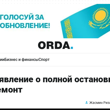
ии
Бизнес и финансы
Спорт
явление о полной останов
емонт
Жасмин Риз