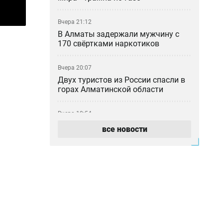
Вчера 21:12
В Алматы задержали мужчину с
170 свёртками наркотиков
Вчера 20:07
Двух туристов из России спасли в
горах Алматинской области
Вчера 18:54
Дело о гибели Сании
все новости
Жубанышевой: в Шымкенте
освободили из-под стражи
дежурного ИВС
Вчера 18:45
Не спрятался во Вьетнаме: в
прокуратуре рассказали о деле
блогера Кайсара Камзы