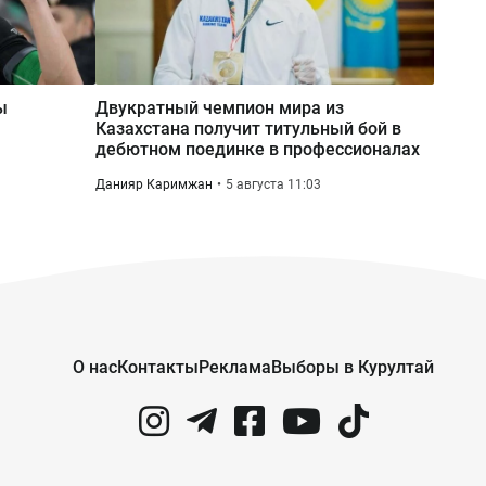
Интерпол вернул в Казахстан
подозреваемого в мошенничестве
ы
Двукратный чемпион мира из
Казахстана получит титульный бой в
дебютном поединке в профессионалах
Данияр Каримжан
5 августа 11:03
О нас
Контакты
Реклама
Выборы в Курултай