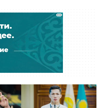
Проезд по БАКАД подорожает
вдвое с 10 августа 2026 года
Вчера 12:36
В Алматы меняют правила
парковки: за что теперь придётся
платить водителям
Вчера 11:18
Получила 9 миллионов, а должна
26: как ростовщик из Костаная
обирал людей
Вчера 11:07
Массовые увольнения, угрозы и
проверки: на что жалуются врачи
поликлиники № 1 Алматы
Вчера 10:59
Обещал квартиру на Кипре: