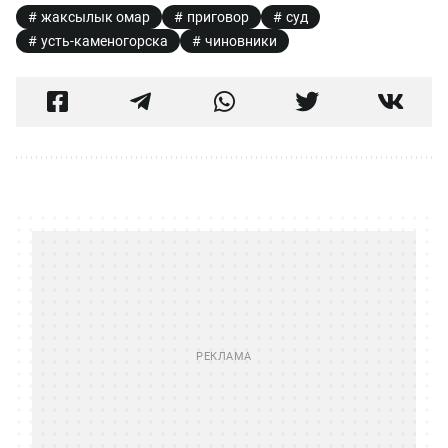
жаксылык омар
приговор
суд
усть-каменогорска
чиновники