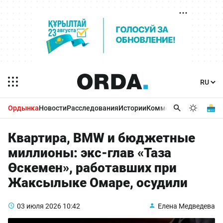
Ордынка
Новости
Расследования
Истории
Комментарии
Бизнес 
Квартира, BMW и бюджетные
миллионы: экс-глав «Таза
Өскемен», работавших при
Жаксылыке Омаре, осудили
03 июля 2026
10:42
Елена Медведева