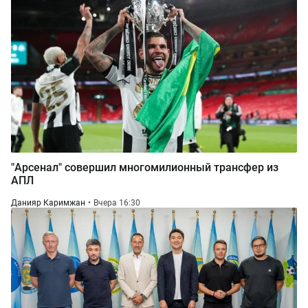
"Арсенал" совершил многомилионный трансфер из
АПЛ
Данияр Каримжан
Вчера 16:30