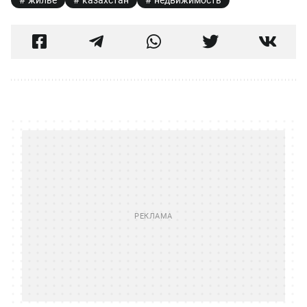
жильё
казахстан
недвижимость