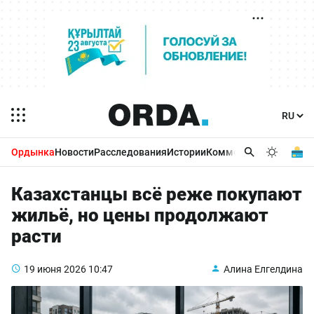
Ордынка
Новости
Расследования
Истории
Комментарии
Бизнес 
Казахстанцы всё реже покупают
жильё, но цены продолжают
расти
19 июня 2026
10:47
Алина Елгелдина