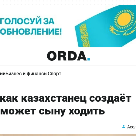
ии
Бизнес и финансы
Спорт
как казахстанец создаёт
поможет сыну ходить
Асе