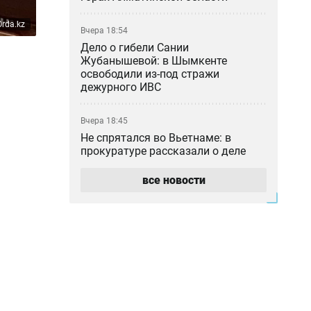
Orda.kz
Вчера 18:54
Дело о гибели Сании
Жубанышевой: в Шымкенте
освободили из-под стражи
дежурного ИВС
Вчера 18:45
Не спрятался во Вьетнаме: в
прокуратуре рассказали о деле
блогера Кайсара Камзы
все новости
Вчера 18:00
Курильщик поджёг, владелец не
уберёг: кто ответил за сгоревшую
Audi в Астане
Вчера 17:33
Скандал в Алматы: шестилетний
особенный ребёнок сбежал из