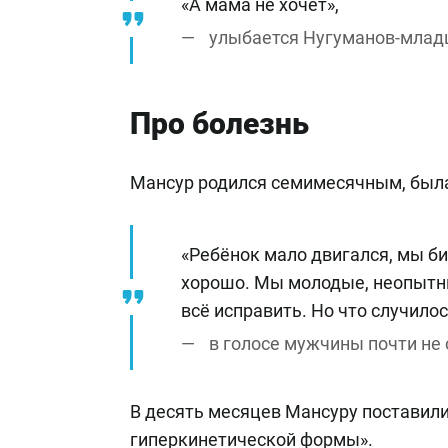
«А мама не хочет»,
улыбается Нугуманов-млад
Про болезнь
Мансур родился семимесячным, была
«Ребёнок мало двигался, мы бил
хорошо. Мы молодые, неопытны
всё исправить. Но что случилос
в голосе мужчины почти не
В десять месяцев Мансуру поставил
гиперкинетической формы».