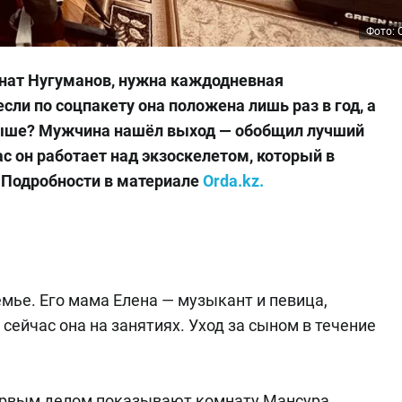
Фото: 
нат Нугуманов, нужна каждодневная
сли по соцпакету она положена лишь раз в год, а
 выше? Мужчина нашёл выход — обобщил лучший
с он работает над экзоскелетом, который в
 Подробности в материале
Orda.kz.
мье. Его мама Елена — музыкант и певица,
сейчас она на занятиях. Уход за сыном в течение
ервым делом показывают комнату Мансура.