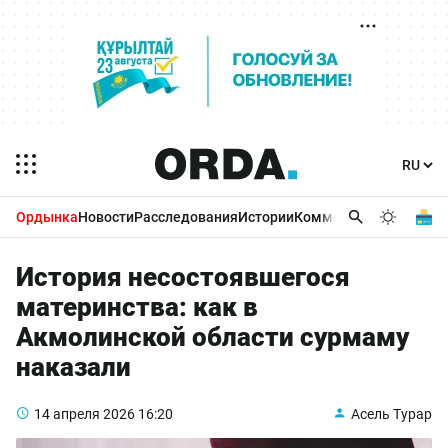
Ордынка
Новости
Расследования
Истории
Комментарии
Бизнес 
История несостоявшегося
материнства: как в
Акмолинской области сурмаму
наказали
14 апреля 2026
16:20
Асель Турар