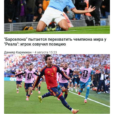
"Барселона" пытается перехватить чемпиона мира у
"Реала": игрок озвучил позицию
Данияр Каримжан
4 августа 15:23