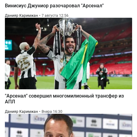
Винисиус Джуниор разочаровал "Арсенал"
Данияр Каримжан
7 августа 12:56
"Арсенал" совершил многомилионный трансфер из
АПЛ
Данияр Каримжан
Вчера 16:30