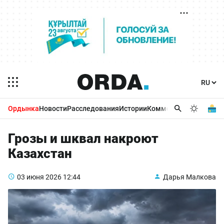
Ордынка
Новости
Расследования
Истории
Комментарии
Бизнес 
Грозы и шквал накроют
Казахстан
03 июня 2026
12:44
Дарья Малкова