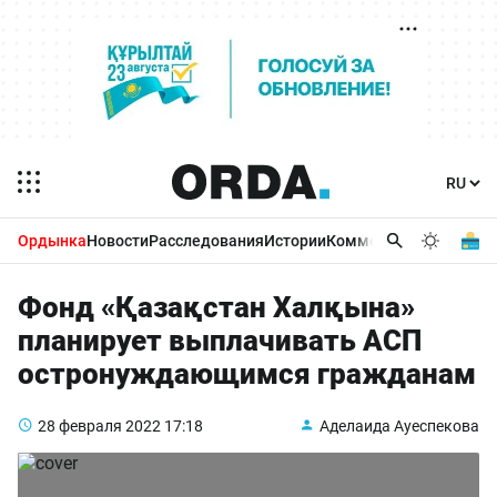
Ордынка
Новости
Расследования
Истории
Комментарии
Бизнес 
Фонд «Қазақстан Халқына»
планирует выплачивать АСП
остронуждающимся гражданам
28 февраля 2022
17:18
Аделаида Ауеспекова