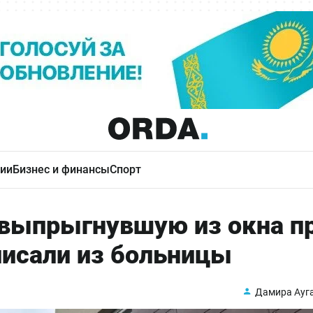
ии
Бизнес и финансы
Спорт
 выпрыгнувшую из окна п
писали из больницы
Дамира Ауг