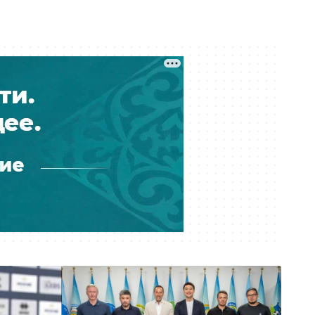
чем на 20 %
Вчера 14:12
Борьба за танк в Темиртау: аким
пообещал не сносить скандально
известный объект
Вчера 14:00
Ожидаемая перестановка:
Атырауский НПЗ возглавил
Муратжан Мусайбеков
Вчера 13:10
Операторов связи в Казахстане
заставили учитывать риски сбоев
и подмены номеров
Вчера 12:41
Чемпион Евро-88 будет
тренировать сборную Казахстана
по футболу