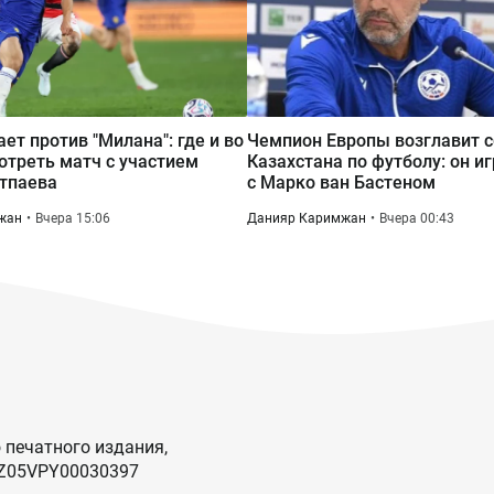
ает против "Милана": где и во
Чемпион Европы возглавит 
отреть матч с участием
Казахстана по футболу: он и
тпаева
с Марко ван Бастеном
жан
Вчера 15:06
Данияр Каримжан
Вчера 00:43
 печатного издания,
KZ05VPY00030397