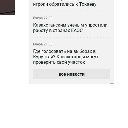
игроки обратились к Токаеву
Вчера 22:00
Казахстанским учёным упростили
работу в странах ЕАЭС
Вчера 21:00
Где голосовать на выборах в
Курултай? Казахстанцы могут
проверить свой участок
все новости
Вчера 20:00
«Мы не подтверждаем»: глава КМГ
прокомментировал проект с
ExxonMobil на 80 млрд долларов
Вчера 18:42
Общественными работами
наказали мужчину в Алматинской
области за сталкинг