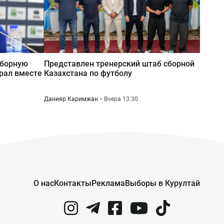
Вчера 12:40
В престижной школе Таиланда
школьник застрелил
родственников, учителей и
сборную
Представлен тренерский штаб сборной
одноклассников
грал вместе
Казахстана по футболу
Данияр Каримжан
Вчера 13:30
О нас
Контакты
Реклама
Выборы в Курултай