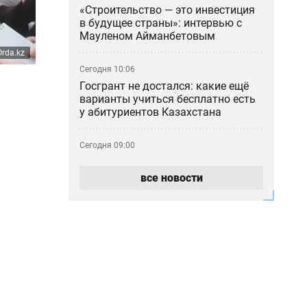
«Строительство — это инвестиция
в будущее страны»: интервью с
Мауленом Айманбетовым
rda.kz
Сегодня 10:06
Госгрант не достался: какие ещё
варианты учиться бесплатно есть
у абитуриентов Казахстана
Сегодня 09:00
Тридцать лет с печками: почему 17
домов в Молодёжном так и не
все новости
подключили к центральному
отоплению
Сегодня 07:56
Ждали 15 лет, а живут без газа:
новосёлы в Актобе пожаловались
на квартиры по госпрограмме