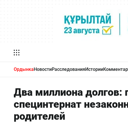
Ордынка
Новости
Расследования
Истории
Комментар
Два миллиона долгов:
специнтернат незакон
родителей