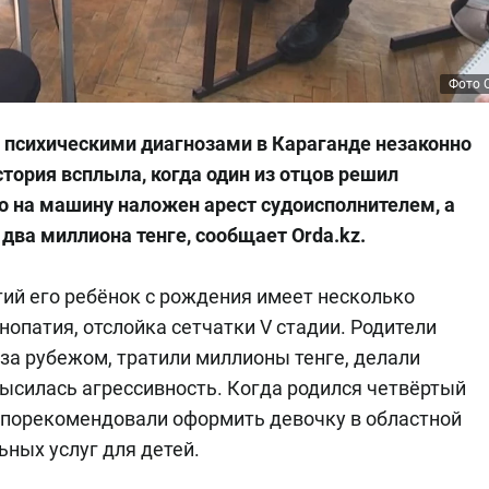
Фото O
 психическими диагнозами в Караганде незаконно
тория всплыла, когда один из отцов решил
о на машину наложен арест судоисполнителем, а
 два миллиона тенге, сообщает Orda.kz.
тий его ребёнок с рождения имеет несколько
нопатия, отслойка сетчатки V стадии. Родители
 за рубежом, тратили миллионы тенге, делали
высилась агрессивность. Когда родился четвёртый
и порекомендовали оформить девочку в областной
ных услуг для детей.