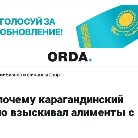
ии
Бизнес и финансы
Спорт
 почему карагандинский
но взыскивал алименты с