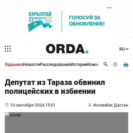
Ордынка
Новости
Расследования
Истории
Комментарии
Бизнес 
Депутат из Тараза обвинил
полицейских в избиении
10 сентября 2024
15:01
Исламбек Дастан