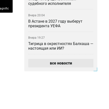
судебного исполнителя
agnific
Вчера 20:04
В Астане в 2027 году выберут
президента УЕФА
Вчера 19:27
Тигрица в окрестностях Балхаша —
настоящая или ИИ?
Вчера 18:46
все новости
«Казахмыс» приступил к
строительству самого глубокого
шахтного ствола в Казахстане
Вчера 18:37
Азиатский клещ научился
размножаться бесполым путём —
учёные