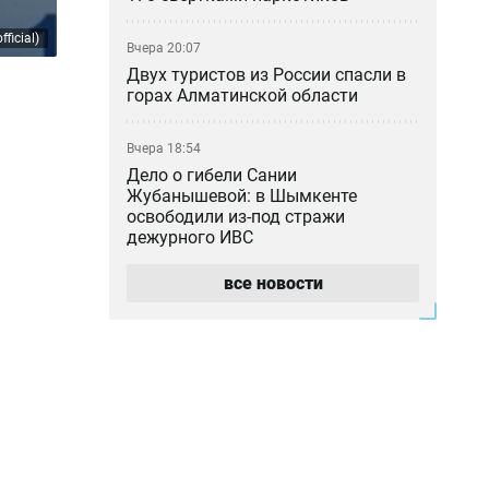
ficial)
Вчера 20:07
Двух туристов из России спасли в
горах Алматинской области
Вчера 18:54
Дело о гибели Сании
Жубанышевой: в Шымкенте
освободили из-под стражи
дежурного ИВС
все новости
Вчера 18:45
Не спрятался во Вьетнаме: в
прокуратуре рассказали о деле
блогера Кайсара Камзы
Вчера 18:00
Курильщик поджёг, владелец не
уберёг: кто ответил за сгоревшую
Audi в Астане