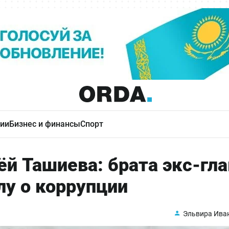
ии
Бизнес и финансы
Спорт
ёй Ташиева: брата экс-гл
лу о коррупции
Эльвира Ива