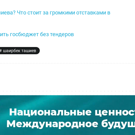
иева? Что стоит за громкими отставками в
ить госбюджет без тендеров
шаирбек ташиев