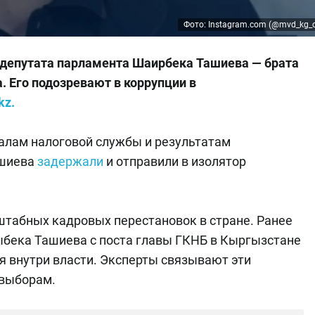
Фото: Instagram.com (@mvd_kg_of
депутата парламента Шаирбека Ташиева — брата
 Его подозревают в коррупции в
kz.
иалам налоговой службы и результатам
ашиева
задержали
и отправили в изолятор
штабных кадровых перестановок в стране. Ранее
ыбека Ташиева с поста главы ГКНБ в Кыргызстане
я внутри власти. Эксперты связывают эти
 выборам.