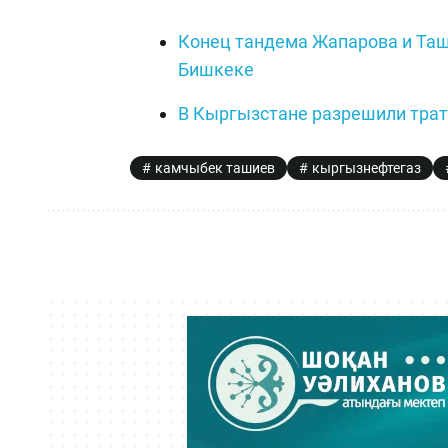
Конец тандема Жапарова и Таш
Бишкеке
В Кыргызстане разрешили трат
камчыбек ташиев
кыргызнефтегаз