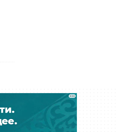
Вчера 15:00
Мировые звёзды «критикуют»
Казахстан: в соцсетях
распространили новую волну
дипфейков
Вчера 14:03
Выбиты зубы, сломана челюсть:
детали истории ребенка, сбитого
на велосипеде в Актобе
Вчера 12:53
Река Есиль в Астане «зацвела»: что
произошло и опасно ли это
Вчера 12:37
Проезд по БАКАД подорожает
вдвое с 10 августа 2026 года
Вчера 12:36