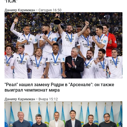
"ПСЖ"
Данияр Каримжан
Сегодня 16:50
"Реал" нашел замену Родри в "Арсенале": он также
выиграл чемпионат мира
Данияр Каримжан
Вчера 15:12