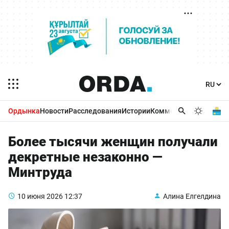
Ордынка
Новости
Расследования
Истории
Комментарии
Бизнес 
Более тысячи женщин получали
декретные незаконно —
Минтруда
10 июня 2026
12:37
Алина Елгелдина